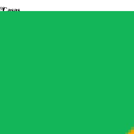
Casas
Contacto
+569 9 089 86 62
Correo
i.negrete@neredo.cl
Dirección
Para visitar nuestra oficina en Lo Barnechea, es necesario coordinar u