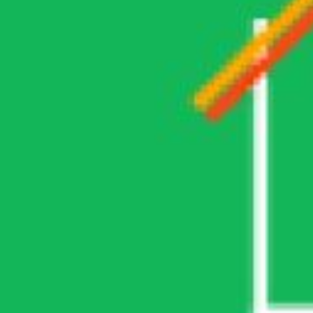
Cambios de Techo en La Reina
BLOG
hace 2 años
Los cambios de techo en La Reina son una de las remodelaciones
más importantes que puedes hacer para mantener tu hogar seguro y
confortable. Con el paso del tiempo, los…